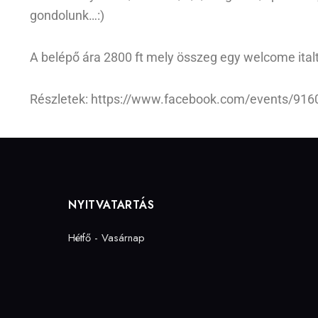
gondolunk…:)
A belépő ára 2800 ft mely összeg egy welcome italt
Részletek:
https://www.facebook.com/events/91
NYITVATARTÁS
Hétfő - Vasárnap