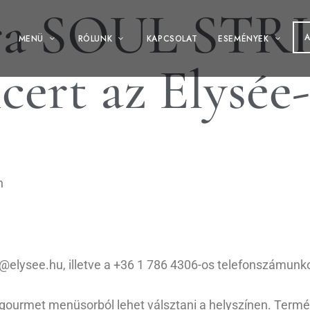
era SOUL STR
MENÜ
RÓLUNK
KAPCSOLAT
ESEMÉNYEK
cert az Elysée
n
fo@elysee.hu, illetve a +36 1 786 4306-os telefonszámunk
is gourmet menüsorból lehet válsztani a helyszínen. Ter