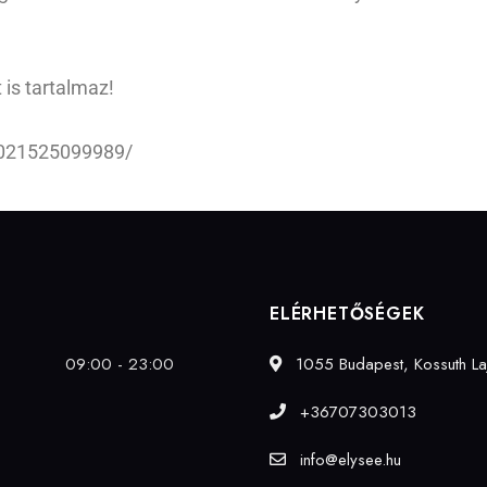
 is tartalmaz!
6021525099989/
ELÉRHETŐSÉGEK
09:00 - 23:00
1055 Budapest, Kossuth Laj
+36707303013
info@elysee.hu