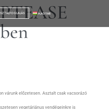
IPTEASE
ASZTALFOGLALÁS
MAGYAR
-ben
on várunk előzetesen. Asztalt csak vacsorázó
mészetesen vegetáriánus vendégeinkre is