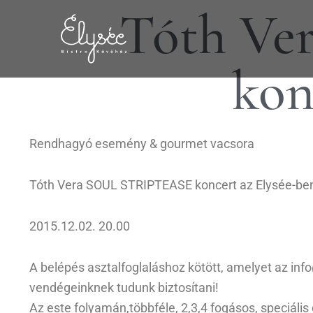
Tóth V
kon
Rendhagyó esemény & gourmet vacsora
Tóth Vera SOUL STRIPTEASE koncert az Elysée-be
2015.12.02. 20.00
A belépés asztalfoglaláshoz kötött, amelyet az in
vendégeinknek tudunk biztosítani!
Az este folyamán,többféle, 2,3,4 fogásos, speciál