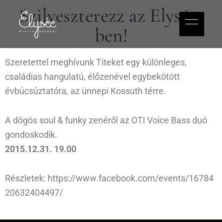
Szilveszterezz az Elysée-
ben!
Szeretettel meghívunk Titeket egy különleges,
családias hangulatú, élőzenével egybekötött
évbúcsúztatóra, az ünnepi Kossuth térre.
A dögös soul & funky zenéről az OTI Voice Bass duó
gondoskodik.
2015.12.31. 19.00
Részletek:
https://www.facebook.com/events/16784
20632404497/