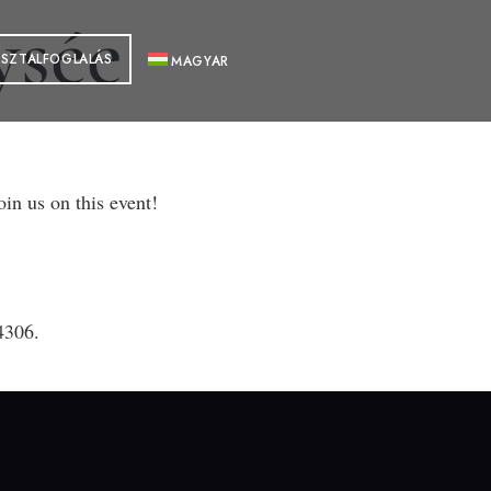
ysée
ASZTALFOGLALÁS
MAGYAR
in us on this event!
4306.