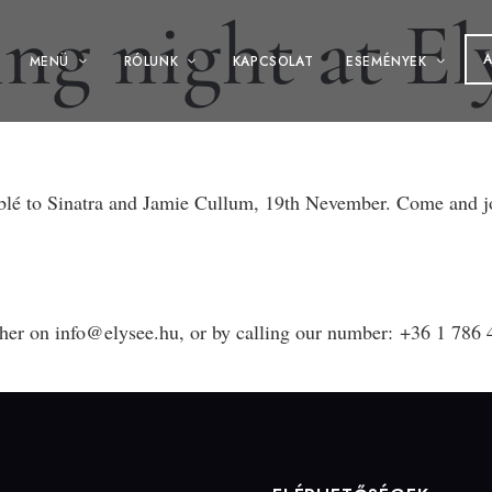
ng night at El
MENÜ
RÓLUNK
KAPCSOLAT
ESEMÉNYEK
blé to Sinatra and Jamie Cullum, 19th Nevember. Come and jo
ther on info@elysee.hu, or by calling our number: +36 1 786 