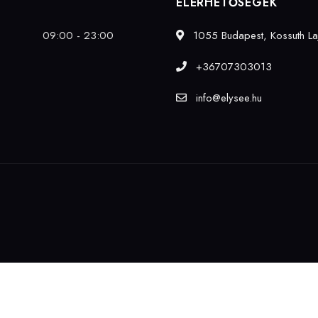
ELÉRHETŐSÉGEK
09:00 - 23:00
1055 Budapest, Kossuth Laj
+36707303013
info@elysee.hu