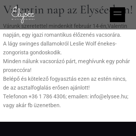
Valentin nap az Elysée-ben!
Várunk szeretettel mindenkit február 14-én,Valentin
napján, egy igazi romantikus élőzenés vacsorára.
A lágy swinges dallamokról Leslie Wolf énekes-
zongorista gondoskodik.
Minden nálunk vacsorázó párt, meghívunk egy pohár
proseccóra!
Belépő és kötelező fogyasztás ezen az estén nincs,
de az asztalfoglalás erősen ajánlott!
Telefonon +36 1 786 4306; emailen:
info@elysee.hu
;
vagy akár fb üzenetben.