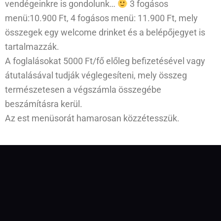
vendégeinkre is gondolunk…
3 fogásos
menü:10.900 Ft, 4 fogásos menü: 11.900 Ft, mely
összegek egy welcome drinket és a belépőjegyet is
tartalmazzák.
A foglalásokat 5000 Ft/fő előleg befizetésével vagy
átutalásával tudják véglegesíteni, mely összeg
természetesen a végszámla összegébe
beszámításra kerül.
Az est menüsorát hamarosan közzétesszük.