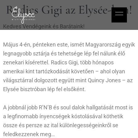
Radics Gigi az Elysée-ben!
Kedves Vendégeink és Barátaink!
Május 4-én, pénteken este, ismét Magyarország egyik
legnagyobb sztárja és tehetsége lép fel nálunk élő
zenekari kísérettel. Radics Gigi, több hónapos
amerikai kint tartózkodását követően – ahol olyan
világsztárral dolgozott együtt mint Quincy Jones – az
Elysée bisztróban lép fel elsőként.
A jobbnál jobb R’N’B és soul dalok hallgatását most is
a legfinomabb ínyencségek kóstolásával köthetik
össze és persze az ital különlegességeinkről se
feledkezzenek meg…