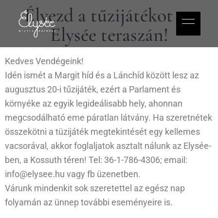
Élvezd a tűzijátékot az
Elysée teraszán!
Kedves Vendégeink!
Idén ismét a Margit híd és a Lánchíd között lesz az
augusztus 20-i tűzijáték, ezért a Parlament és
környéke az egyik legideálisabb hely, ahonnan
megcsodálható eme páratlan látvány. Ha szeretnétek
összekötni a tüzijáték megtekintését egy kellemes
vacsorával, akkor foglaljatok asztalt nálunk az Elysée-
ben, a Kossuth téren! Tel: 36-1-786-4306; email:
info@elysee.hu vagy fb üzenetben.
Várunk mindenkit sok szeretettel az egész nap
folyamán az ünnep további eseményeire is.