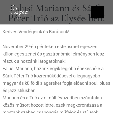
Falusi Mariann és Sárik
Péter Trió az Elysée-ben!
Kedves Vendégeink és Barátaink!
November 29-én pénteken este, ismét egészen
különleges zenei és gasztronómiai élményben lesz
részük a hozzánk látogatóknak!
Falusi Mariann, hazánk egyik legjobb énekesnője a
Sárik Péter Trió közreműködésével a legnagyobb
magyar és külföldi slágereket fogja előadni soul, blues
és jazz stílusban.
Mariann és a Trió az elmúlt évtizedben számtalan
közös műsort hozott létre, ezek megkoronázása a
mostani: szabad csapongás műfajok és stílusok