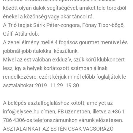
között olyan dalok segítségével, amiket tele torokból
énekel a közönség vagy akár táncol rá.
A Trió tagjai: Sárik Péter-zongora, Fónay Tibor-bőgő,
Gálfi Attila-dob.
A zenei élmény mellé 4 fogásos gourmet menüvel és
jobbnál-jobb italokkal készülünk.
Mivel az est valóban exkluzív, szűk körű klubkoncert
lesz, így a helyek korlátozott számban állnak
rendelkezésre, ezért kérjük minél előbb foglaljátok le
asztalaitokat.2019. 11.29. 19.30.
A belépés asztalfoglaláshoz kötött, amelyet az
info@elysee.hu címen, FB üzenetben, illetve a +36 1
786 4306-os telefonszámunkon várunk előzetesen.
ASZTALAINKAT AZ ESTÉN CSAK VACSORÁZÓ