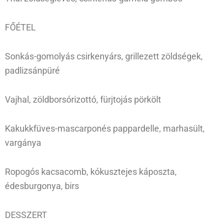
FŐÉTEL
Sonkás-gomolyás csirkenyárs, grillezett zöldségek,
padlizsánpüré
Vajhal, zöldborsórizottó, fürjtojás pörkölt
Kakukkfüves-mascarponés pappardelle, marhasült,
vargánya
Ropogós kacsacomb, kókusztejes káposzta,
édesburgonya, birs
DESSZERT