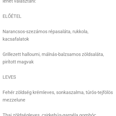
lehet választani:
ELŐÉTEL
Narancsos-szezámos répasaláta, rukkola,
kacsafalatok
Grillezett halloumi, málnás-balzsamos zöldsaláta,
pirított magvak
LEVES
Fehér zöldség krémleves, sonkaszalma, túrós-tejfölös
mezzelune
Thai zöldségleves, csirkehús-garnéla gombóc