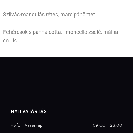
Szilvás-mandulás rétes, marcipánöntet
Fehércsokis panna cotta, limoncello zselé, málna
coulis
NYITVATARTÁS
Hétfő - Vasárnap
09:00 - 23:00