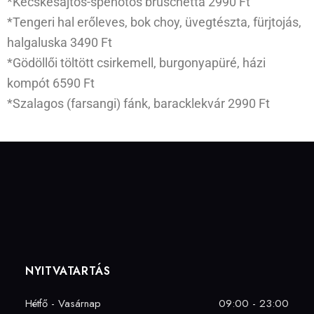
*Kecskesajtos-spenótos bruschetta 2990 Ft
*Tengeri hal erőleves, bok choy, üvegtészta, fürjtojás,
halgaluska 3490 Ft
*Gödöllői töltött csirkemell, burgonyapüré, házi
kompót 6590 Ft
*Szalagos (farsangi) fánk, baracklekvár 2990 Ft
NYITVATARTÁS
Hétfő - Vasárnap
09:00 - 23:00