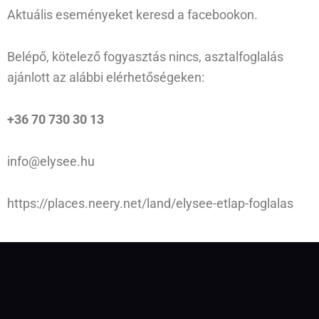
Aktuális eseményeket keresd a
facebookon
.
Belépő, kötelező fogyasztás nincs, asztalfoglalás
ajánlott az alábbi elérhetőségeken:
+36 70 730 30 13
info@elysee.hu
https://places.neery.net/land/elysee-etlap-foglalas