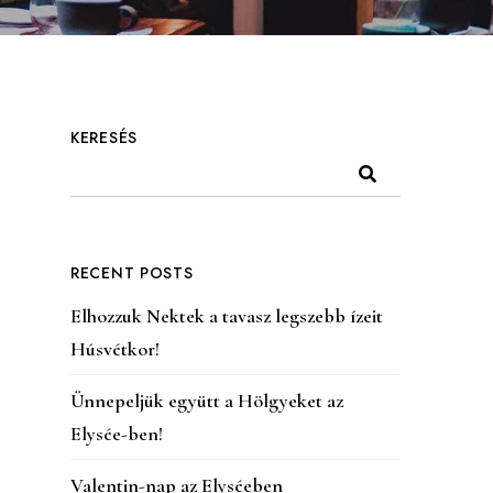
KERESÉS
RECENT POSTS
Elhozzuk Nektek a tavasz legszebb ízeit
Húsvétkor!
Ünnepeljük együtt a Hölgyeket az
Elysée-ben!
Valentin-nap az Elyséeben